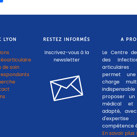
C LYON
RESTEZ INFORMÉS
A PR
ions
Inscrivez-vous à la
Le Centre de
téoarticulaire
newsletter
des Infecti
 de soin
articulaires
respondants
permet une
herche
charge multid
tact
indispensab
ens
proposer un 
médical et c
adapté, avec
d'experti
compétence é
En savoir plus