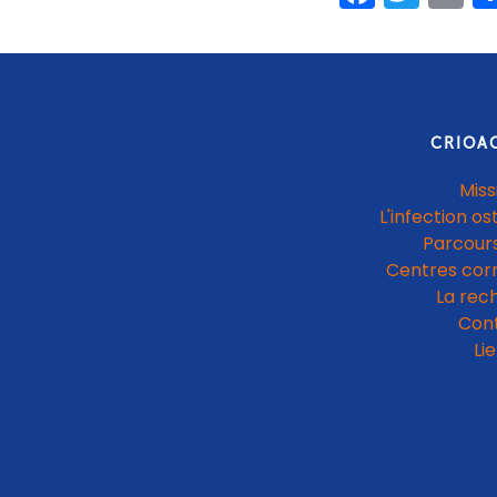
CRIOA
Miss
L'infection os
Parcours
Centres cor
La rec
Con
Li