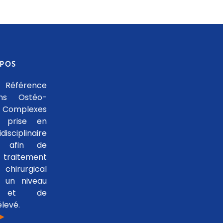
OPOS
 Référence
ons Ostéo-
 Complexes
 prise en
isciplinaire
le afin de
traitement
hirurgical
 un niveau
se et de
levé.
 ►