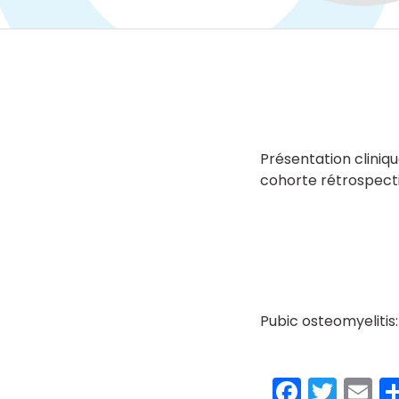
Présentation cliniq
cohorte rétrospect
Pubic osteomyelitis
Faceb
Twit
E