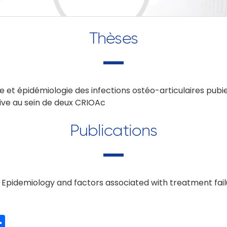
Thèses
ue et épidémiologie des infections ostéo-articulaires pubi
ive au sein de deux CRIOAc
Publications
: Epidemiology and factors associated with treatment fai
ook
ter
mail
Partager