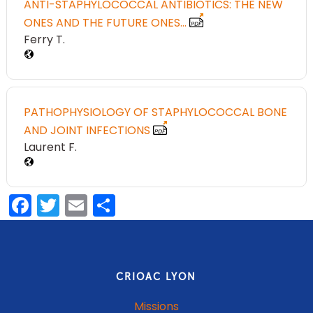
ANTI-STAPHYLOCOCCAL ANTIBIOTICS: THE NEW
ONES AND THE FUTURE ONES…
Ferry T
PATHOPHYSIOLOGY OF STAPHYLOCOCCAL BONE
AND JOINT INFECTIONS
Laurent F
Facebook
Twitter
Email
Partager
CRIOAC LYON
Missions