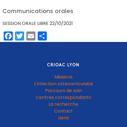
Communications orales
SESSION ORALE LIBRE 22/10/2021
Facebook
Twitter
Email
Partager
CRIOAC LYON
Missions
L'infection ostéoarticulaire
Parcours de soin
Centres correspondants
La recherche
Contact
Liens