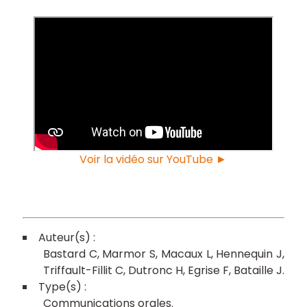
Voir la vidéo sur YouTube ►
Bastard C
Marmor S
Macaux L
Hennequin J
Triffault-Fillit C
Dutronc H
Egrise F
Bataille J
Communications orales