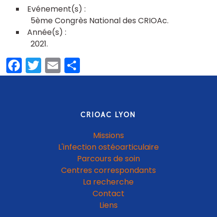
5ème Congrès National des CRIOAc
2021
Facebook
Twitter
Email
Partager
CRIOAC LYON
Missions
L'infection ostéoarticulaire
Parcours de soin
Centres correspondants
La recherche
Contact
Liens