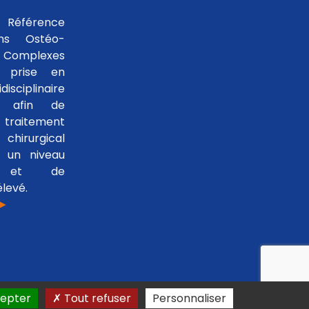
 Référence
ons Ostéo-
 Complexes
 prise en
isciplinaire
le afin de
traitement
hirurgical
 un niveau
se et de
levé.
 ►
epter
Tout refuser
Personnaliser