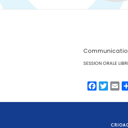
Communication
SESSION ORALE LIBR
Faceb
Twit
E
CRIOA