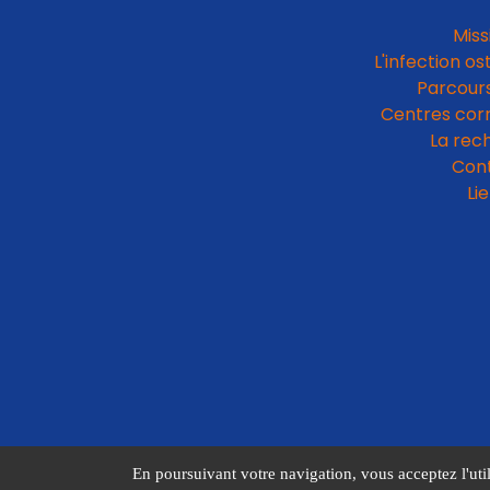
Miss
L'infection os
Parcours
Centres cor
La rec
Con
Li
En poursuivant votre navigation, vous acceptez l'util