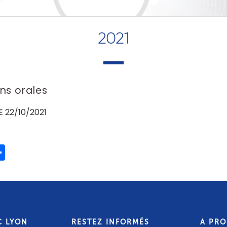
2021
s orales
E 22/10/2021
ook
ter
mail
Partager
C LYON
RESTEZ INFORMÉS
A PR