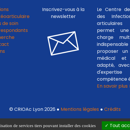
ions
Inscrivez-vous à la
Le Centre de
téoarticulaire
newsletter
des Infecti
 de soin
articulaires
respondants
permet une
herche
charge multid
tact
indispensab
ens
proposer un 
médical et c
adapté, avec
d'experti
compétence é
En savoir plus
© CRIOAc Lyon 2026 ●
Mentions légales
●
Crédits
Tout acc
isation de services tiers pouvant installer des cookies