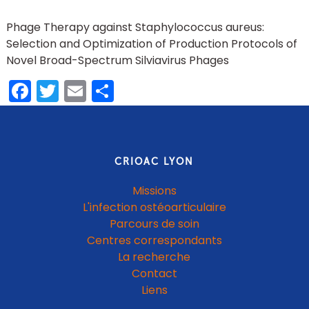
Phage Therapy against Staphylococcus aureus:
Selection and Optimization of Production Protocols of
Novel Broad-Spectrum Silviavirus Phages
Facebook
Twitter
Email
Partager
CRIOAC LYON
Missions
L'infection ostéoarticulaire
Parcours de soin
Centres correspondants
La recherche
Contact
Liens