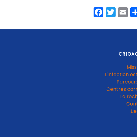
Faceb
Twit
E
CRIOA
Miss
L'infection os
Parcours
Centres cor
La rec
Con
Li