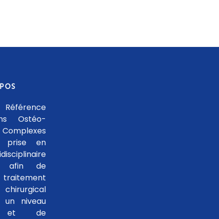
OPOS
 Référence
ons Ostéo-
 Complexes
 prise en
isciplinaire
le afin de
traitement
hirurgical
 un niveau
se et de