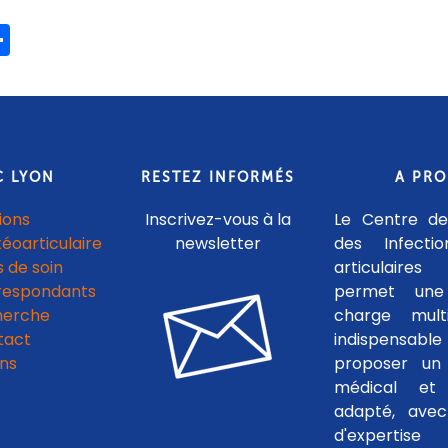
ook
ter
mail
Partager
C LYON
RESTEZ INFORMÉS
A PR
ions
Inscrivez-vous à la
Le Centre de
téoarticulaire
newsletter
des Infecti
 de soin
articulaires
respondants
permet une
herche
charge multid
tact
indispensab
ens
proposer un 
médical et c
adapté, avec
d'experti