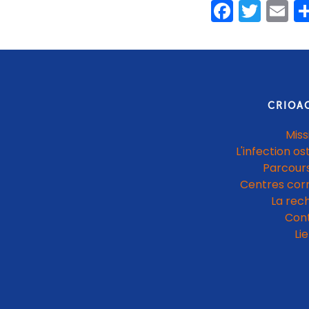
Faceb
Twit
E
CRIOA
Miss
L'infection os
Parcours
Centres cor
La rec
Con
Li