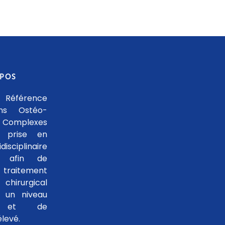
OPOS
 Référence
ons Ostéo-
 Complexes
 prise en
isciplinaire
le afin de
traitement
hirurgical
 un niveau
se et de
levé.