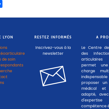
ook
ter
mail
Partager
C LYON
RESTEZ INFORMÉS
A PR
ions
Inscrivez-vous à la
Le Centre de
téoarticulaire
newsletter
des Infecti
 de soin
articulaires
respondants
permet une
herche
charge multid
tact
indispensab
ens
proposer un 
médical et c
adapté, avec
d'experti
compétence é