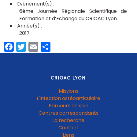
6ème Journée Régionale Scientifique de
Formation et d’Echange du CRIOAC Lyon
2017
Facebook
Twitter
Email
Partager
CRIOAC LYON
Missions
L'infection ostéoarticulaire
Parcours de soin
Centres correspondants
La recherche
Contact
Liens