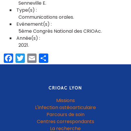
Senneville E
Communications orales
5ème Congrès National des CRIOAc
2021
Facebook
Twitter
Email
Partager
CRIOAC LYON
Missions
L'infection ostéoarticulaire
Parcours de soin
Centres correspondants
La recherche