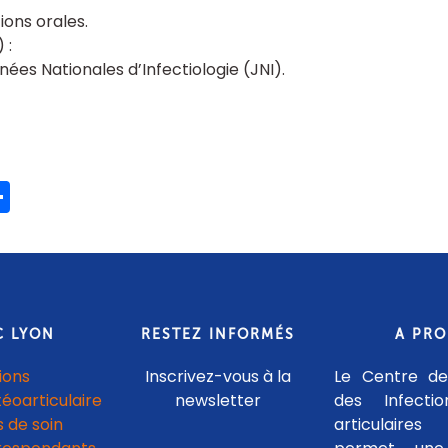
ons orales
ées Nationales d’Infectiologie (JNI)
ook
ter
mail
Partager
C LYON
RESTEZ INFORMÉS
A PR
ions
Inscrivez-vous à la
Le Centre de
téoarticulaire
newsletter
des Infecti
 de soin
articulaires