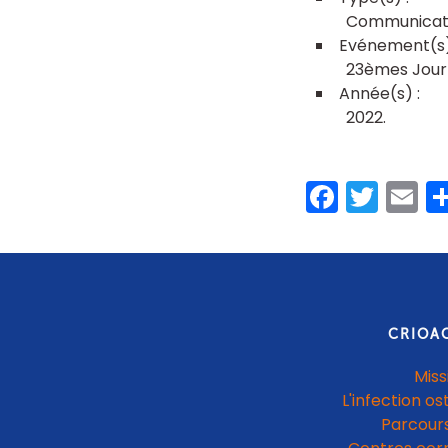
Communicati
23èmes Journ
2022
Faceb
Twit
E
CRIOA
Miss
L'infection os
Parcours