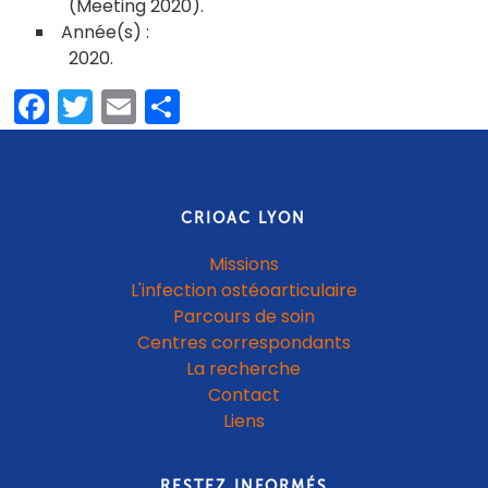
(Meeting 2020)
2020
Facebook
Twitter
Email
Partager
CRIOAC LYON
Missions
L'infection ostéoarticulaire
Parcours de soin
Centres correspondants
La recherche
Contact
Liens
RESTEZ INFORMÉS