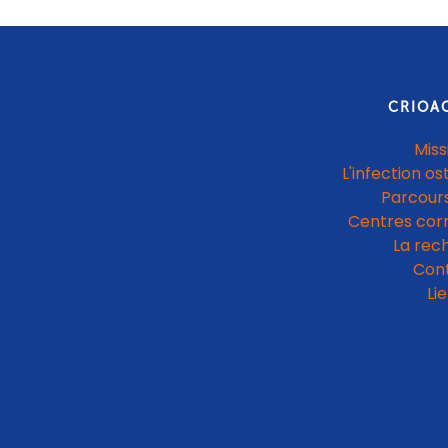
CRIOA
Miss
L'infection os
Parcours
Centres cor
La rec
Con
Li