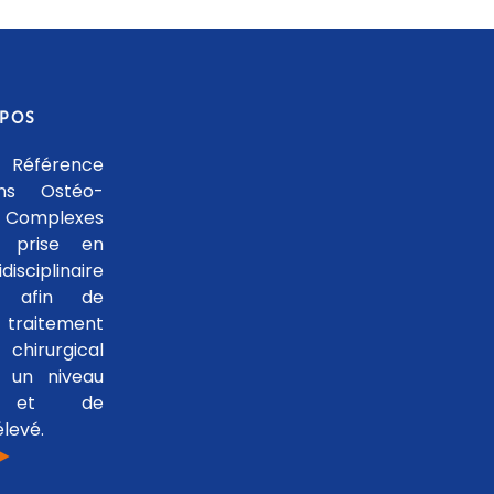
OPOS
 Référence
ons Ostéo-
 Complexes
 prise en
isciplinaire
le afin de
traitement
hirurgical
 un niveau
se et de
levé.
 ►