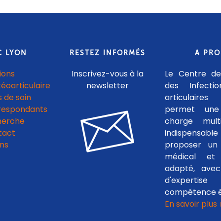
C LYON
RESTEZ INFORMÉS
A PR
ions
Inscrivez-vous à la
Le Centre de
téoarticulaire
newsletter
des Infecti
 de soin
articulaires
respondants
permet une
herche
charge multid
tact
indispensab
ens
proposer un 
médical et c
adapté, avec
d'experti
compétence é
En savoir plus