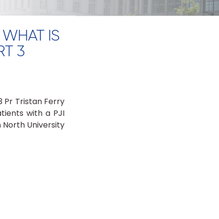
 WHAT IS
RT 3
 Pr Tristan Ferry
tients with a PJI
n North University