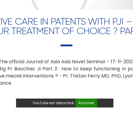
IVE CARE IN PATENTS WITH PJI –
R TREATMENT OF CHOICE ? PA
e official Journal of Asia Asia Novel Seminar - 17-11-2023
tig Pr Baochao Ji Part 3 : How to keep functioning in pa
e mecial interventions ? - Pr. Tristan Ferry MD, PhD, Lyo
rance
YouTube est désactivé.
Autoriser