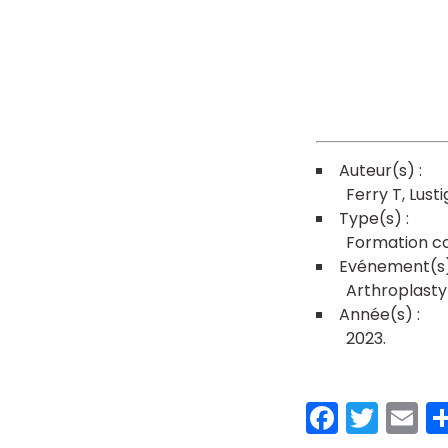
Ferry T
Lusti
Formation co
Arthroplasty
2023
Faceb
Twit
E