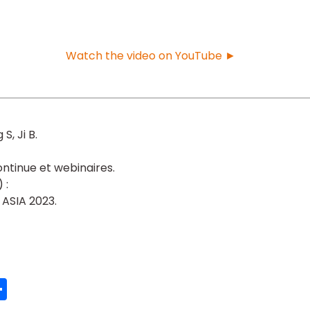
Watch the video on YouTube ►
g S
Ji B
ntinue et webinaires
 ASIA 2023
ook
ter
mail
Partager