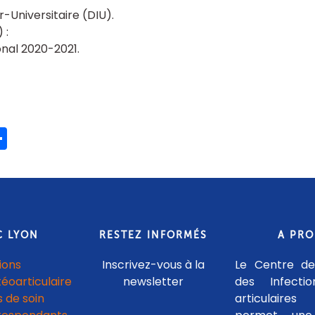
r-Universitaire (DIU)
onal 2020-2021
ook
ter
mail
Partager
C LYON
RESTEZ INFORMÉS
A PR
ions
Inscrivez-vous à la
Le Centre de
téoarticulaire
newsletter
des Infecti
 de soin
articulaires