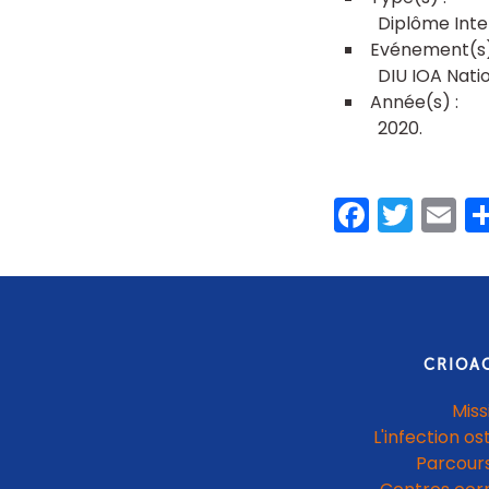
Diplôme Inte
DIU IOA Nati
2020
Faceb
Twit
E
CRIOA
Miss
L'infection os
Parcours