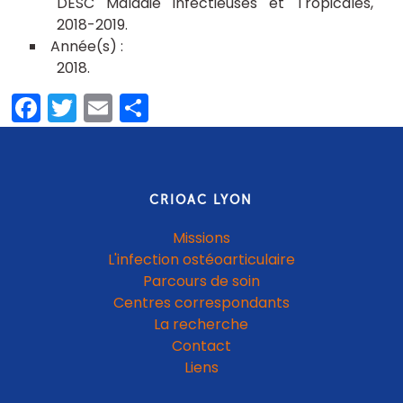
DESC Maladie Infectieuses et Tropicales,
2018-2019
2018
Facebook
Twitter
Email
Partager
CRIOAC LYON
Missions
L'infection ostéoarticulaire
Parcours de soin
Centres correspondants
La recherche
Contact
Liens