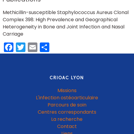
Methicillin-susceptible Staphylococcus Aureus Clonal
Complex 398: High Prevalence and Geographical
Heterogeneity in Bone and Joint Infection and Nasal
Carriage
Facebook
Twitter
Email
Partager
CRIOAC LYON
Missions
L'infection ostéoarticulaire
Parcours de soin
Centres correspondants
La recherche
Contact
Liens