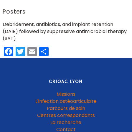
Posters
Debridement, antibiotics, and implant retention
(DAIR) followed by suppressive antimicrobial therapy
(SAT)
Facebook
Twitter
Email
Partager
CRIOAC LYON
Missions
L'infection ostéoarticulaire
Parcours de soin
Centres correspondants
La recherche
Contact