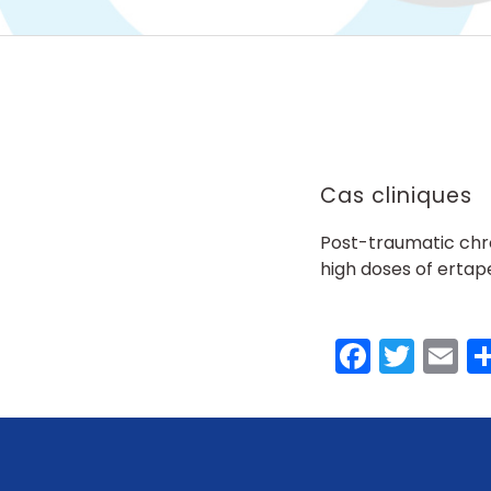
Cas cliniques
Post-traumatic chro
high doses of erta
Faceb
Twit
E