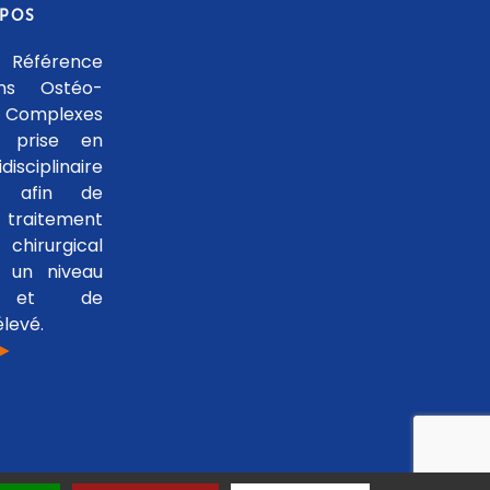
OPOS
 Référence
ons Ostéo-
 Complexes
 prise en
isciplinaire
le afin de
traitement
hirurgical
 un niveau
se et de
levé.
 ►