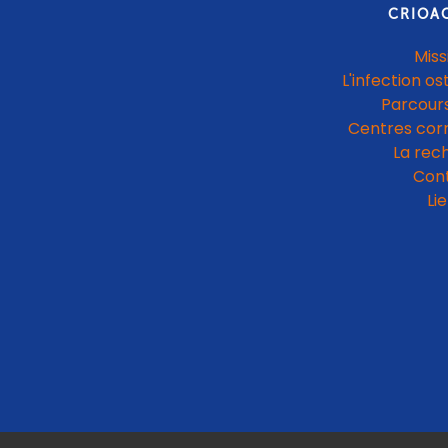
CRIOA
Miss
L'infection os
Parcours
Centres cor
La rec
Con
Li