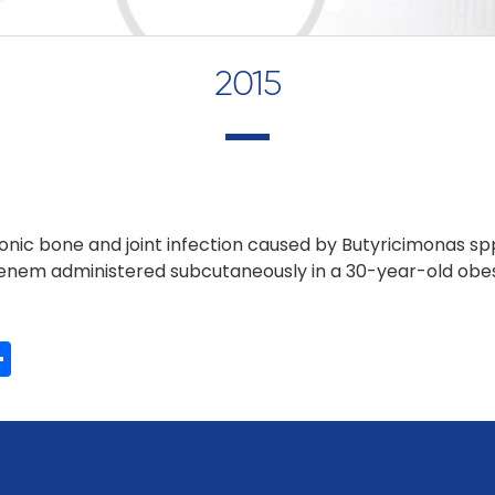
2015
nic bone and joint infection caused by Butyricimonas sp
penem administered subcutaneously in a 30-year-old ob
ook
ter
mail
Partager