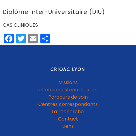
Diplôme Inter-Universitaire (DIU)
CAS CLINIQUES
Facebook
Twitter
Email
Partager
CRIOAC LYON
Missions
L'infection ostéoarticulaire
Parcours de soin
Centres correspondants
La recherche
Contact
Liens