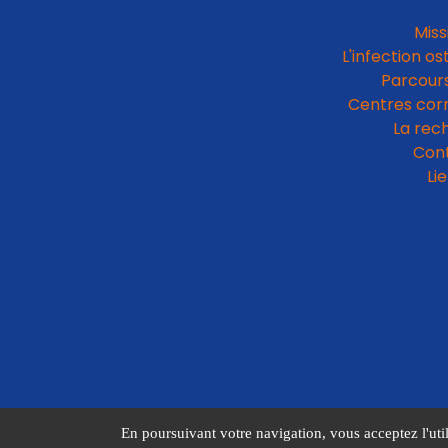
Miss
L'infection os
Parcours
Centres cor
La rec
Con
Li
En poursuivant votre navigation, vous acceptez l'util