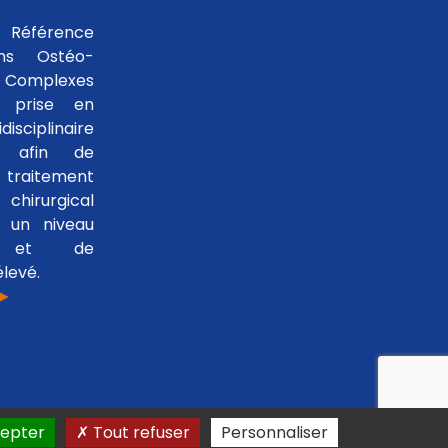
 Référence
ons Ostéo-
 Complexes
 prise en
isciplinaire
le afin de
traitement
hirurgical
 un niveau
se et de
levé.
 ►
epter
Tout refuser
Personnaliser