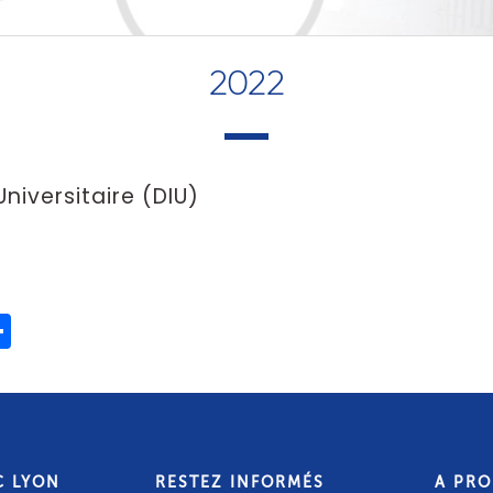
2022
niversitaire (DIU)
ook
ter
mail
Partager
C LYON
RESTEZ INFORMÉS
A PR