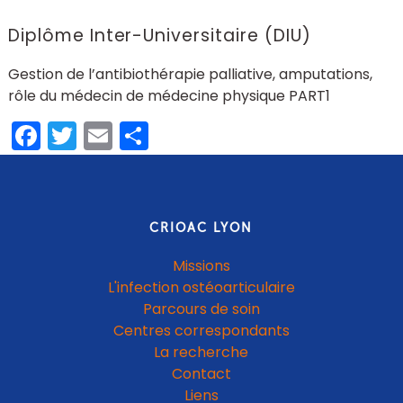
Diplôme Inter-Universitaire (DIU)
Gestion de l’antibiothérapie palliative, amputations,
rôle du médecin de médecine physique PART1
Facebook
Twitter
Email
Partager
CRIOAC LYON
Missions
L'infection ostéoarticulaire
Parcours de soin
Centres correspondants
La recherche
Contact
Liens