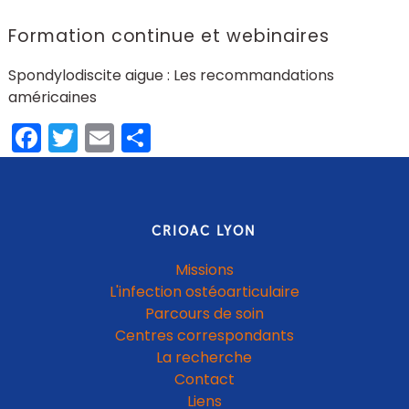
Formation continue et webinaires
Spondylodiscite aigue : Les recommandations
américaines
Facebook
Twitter
Email
Partager
CRIOAC LYON
Missions
L'infection ostéoarticulaire
Parcours de soin
Centres correspondants
La recherche
Contact
Liens