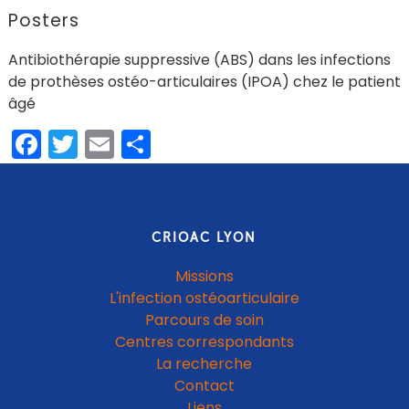
Posters
Antibiothérapie suppressive (ABS) dans les infections
de prothèses ostéo-articulaires (IPOA) chez le patient
âgé
Facebook
Twitter
Email
Partager
CRIOAC LYON
Missions
L'infection ostéoarticulaire
Parcours de soin
Centres correspondants
La recherche
Contact
Liens