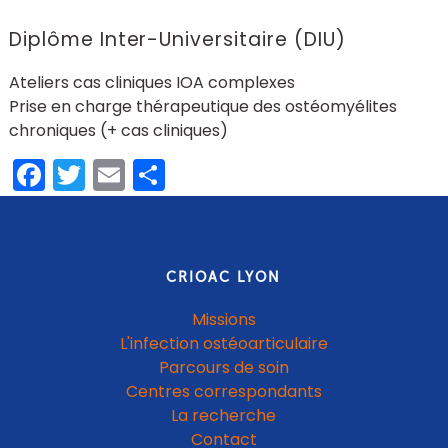
Diplôme Inter-Universitaire (DIU)
Ateliers cas cliniques IOA complexes
Prise en charge thérapeutique des ostéomyélites
chroniques (+ cas cliniques)
Facebook
Twitter
Email
Partager
CRIOAC LYON
Missions
L'infection ostéoarticulaire
Parcours de soin
Centres correspondants
La recherche
Contact