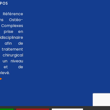
OPOS
 Référence
ons Ostéo-
 Complexes
 prise en
isciplinaire
le afin de
traitement
hirurgical
 un niveau
se et de
levé.
 ►