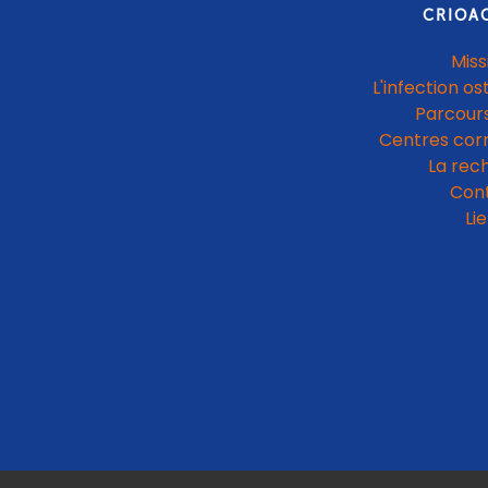
CRIOA
Miss
L'infection os
Parcours
Centres cor
La rec
Con
Li