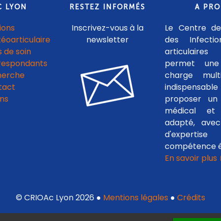
C LYON
RESTEZ INFORMÉS
A PR
ions
Inscrivez-vous à la
Le Centre de
téoarticulaire
newsletter
des Infecti
 de soin
articulaires
respondants
permet une
herche
charge multid
tact
indispensab
ens
proposer un 
médical et c
adapté, avec
d'experti
compétence é
En savoir plus
© CRIOAc Lyon 2026 ●
Mentions légales
●
Crédits