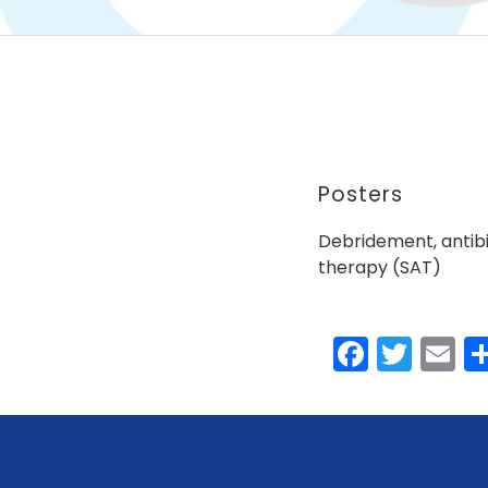
Posters
Debridement, antibi
therapy (SAT)
Faceb
Twit
E