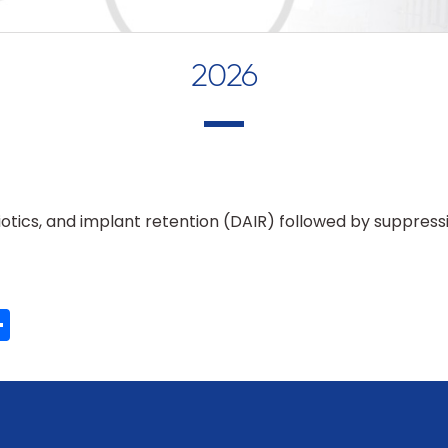
2026
otics, and implant retention (DAIR) followed by suppress
ook
ter
mail
Partager