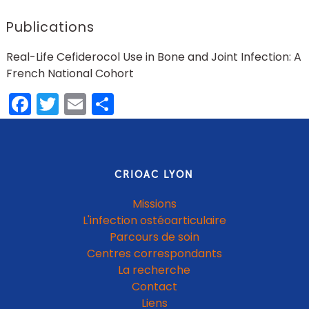
Publications
Real-Life Cefiderocol Use in Bone and Joint Infection: A
French National Cohort
Facebook
Twitter
Email
Share
CRIOAC LYON
Missions
L'infection ostéoarticulaire
Parcours de soin
Centres correspondants
La recherche
Contact
Liens