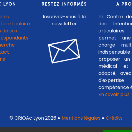
C LYON
RESTEZ INFORMÉS
A PR
ions
Inscrivez-vous à la
Le Centre de
téoarticulaire
newsletter
des Infecti
 de soin
articulaires
respondants
permet une
herche
charge multid
tact
indispensab
ens
proposer un 
médical et c
adapté, avec
d'experti
compétence é
En savoir plus
© CRIOAc Lyon 2026 ●
Mentions légales
●
Crédits