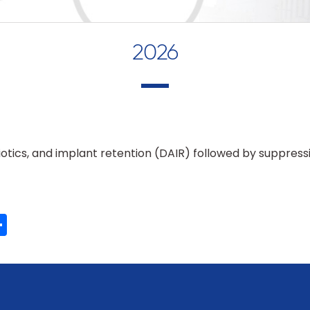
2026
otics, and implant retention (DAIR) followed by suppress
ook
ter
mail
Partager