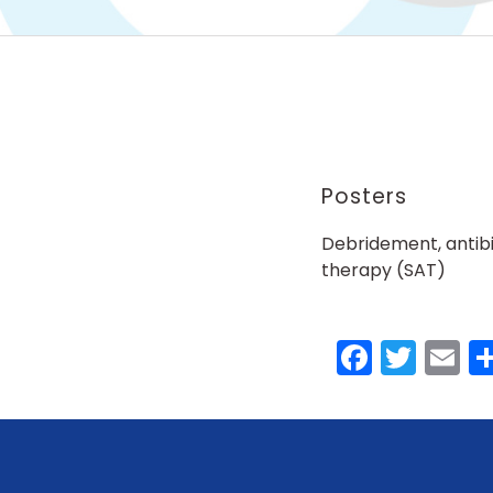
Posters
Debridement, antibi
therapy (SAT)
Faceb
Twit
E