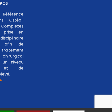
OPOS
 Référence
ons Ostéo-
 Complexes
 prise en
isciplinaire
le afin de
traitement
hirurgical
 un niveau
se et de
levé.
 ►