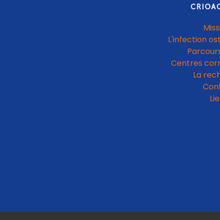
CRIOA
Miss
L'infection os
Parcours
Centres cor
La rec
Con
Li