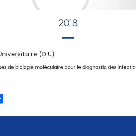
2018
niversitaire (DIU)
ues de biologie moléculaire pour le diagnostic des infecti
ook
ter
mail
Partager