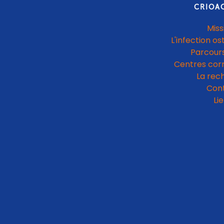
CRIOA
Miss
L'infection os
Parcours
Centres cor
La rec
Con
Li