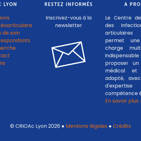
C LYON
RESTEZ INFORMÉS
A PR
ions
Inscrivez-vous à la
Le Centre de
téoarticulaire
newsletter
des Infecti
 de soin
articulaires
respondants
permet une
herche
charge multid
tact
indispensab
ens
proposer un 
médical et c
adapté, avec
d'experti
compétence é
En savoir plus
© CRIOAc Lyon 2026 ●
Mentions légales
●
Crédits