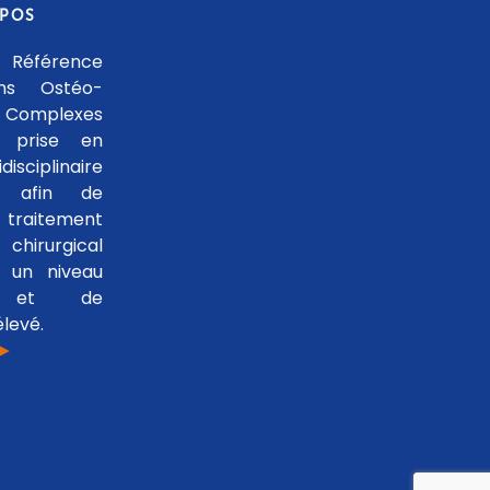
OPOS
 Référence
ons Ostéo-
 Complexes
 prise en
isciplinaire
le afin de
traitement
hirurgical
 un niveau
se et de
levé.
 ►