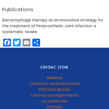
Publications
Bacteriophage therapy as an innovative strategy for
the treatment of Periprosthetic Joint Infection: a
systematic review
Facebook
Twitter
Email
Partager
CRIOAC LYON
Missions
L'infection ostéoarticulaire
Parcours de soin
Centres correspondants
La recherche
Contact